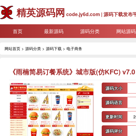
精英源码网
code.jy6d.com | 源码下载发布
首页
最新源码
源码分类
网站源码
网站首页
>
源码分类
>
源码下载
>
电子商务
《雨楠简易订餐系统》城市版(仿KFC) v7.0
源码大小
源码语言
更新时间
2
源码评分